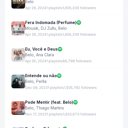
Belo
Apr 26, 2024
1 playlists
1,905,339 followers
Fera Indomada (Perfume)
Mousik
,
DJ Zullu
,
Belo
Apr 26, 2024
1 playlists
1,905,339 followers
Eu, Você e Deus
Belo
,
Ana Clara
Apr 05, 2024
1 playlists
66,798 followers
Entende ou não
Belo
,
Perlla
Dec 08, 2023
1 playlists
1,925,782 followers
Pode Mentir (feat. Belo)
Belo
,
Thiago Martins
Nov 17, 2023
1 playlists
1,920,673 followers