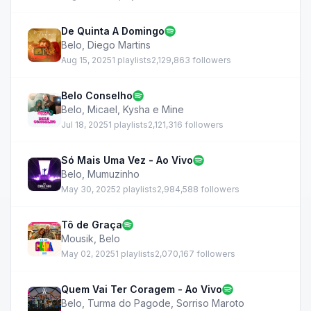
De Quinta A Domingo
Belo
,
Diego Martins
Aug 15, 2025
1 playlists
2,129,863 followers
Belo Conselho
Belo
,
Micael
,
Kysha e Mine
Jul 18, 2025
1 playlists
2,121,316 followers
Só Mais Uma Vez - Ao Vivo
Belo
,
Mumuzinho
May 30, 2025
2 playlists
2,984,588 followers
Tô de Graça
Mousik
,
Belo
May 02, 2025
1 playlists
2,070,167 followers
Quem Vai Ter Coragem - Ao Vivo
Belo
,
Turma do Pagode
,
Sorriso Maroto