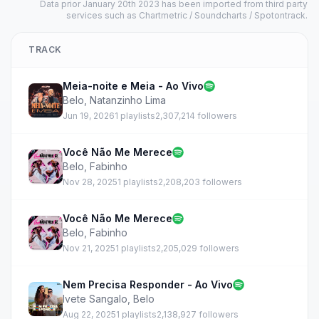
Data prior January 20th 2023 has been imported from third party
services such as Chartmetric / Soundcharts / Spotontrack.
TRACK
Meia-noite e Meia - Ao Vivo
Belo
,
Natanzinho Lima
Jun 19, 2026
1 playlists
2,307,214 followers
Você Não Me Merece
Belo
,
Fabinho
Nov 28, 2025
1 playlists
2,208,203 followers
Você Não Me Merece
Belo
,
Fabinho
Nov 21, 2025
1 playlists
2,205,029 followers
Nem Precisa Responder - Ao Vivo
Ivete Sangalo
,
Belo
Aug 22, 2025
1 playlists
2,138,927 followers