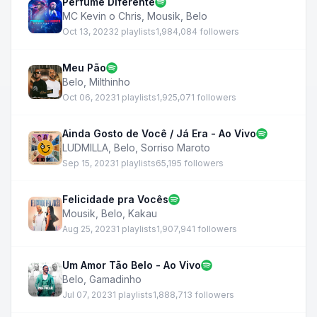
Perfume Diferente
MC Kevin o Chris
,
Mousik
,
Belo
Oct 13, 2023
2 playlists
1,984,084 followers
Meu Pão
Belo
,
Milthinho
Oct 06, 2023
1 playlists
1,925,071 followers
Ainda Gosto de Você / Já Era - Ao Vivo
LUDMILLA
,
Belo
,
Sorriso Maroto
Sep 15, 2023
1 playlists
65,195 followers
Felicidade pra Vocês
Mousik
,
Belo
,
Kakau
Aug 25, 2023
1 playlists
1,907,941 followers
Um Amor Tão Belo - Ao Vivo
Belo
,
Gamadinho
Jul 07, 2023
1 playlists
1,888,713 followers