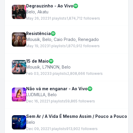
Degrauzinho - Ao Vivo
Belo
,
Akatu
May 26, 2023
1 playlists
1,874,712 followers
Resistência
Mousik
,
Belo
,
Caio Prado
,
Renegado
May 19, 2023
1 playlists
1,870,912 followers
15 de Maio
Mousik
,
L7NNON
,
Belo
Feb 03, 2023
3 playlists
2,808,666 followers
Não vá me enganar - Ao Vivo
LUDMILLA
,
Belo
Dec 16, 2022
1 playlists
59,865 followers
Sem Ar / A Vida É Mesmo Assim / Pouco a Pouco - 
Belo
Dec 09, 2022
1 playlists
913,902 followers