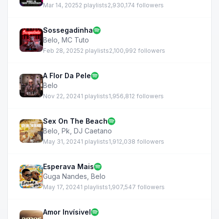
Mar 14, 2025
2 playlists
2,930,174 followers
Sossegadinha
Belo
,
MC Tuto
Feb 28, 2025
2 playlists
2,100,992 followers
A Flor Da Pele
Belo
Nov 22, 2024
1 playlists
1,956,812 followers
Sex On The Beach
Belo
,
Pk
,
DJ Caetano
May 31, 2024
1 playlists
1,912,038 followers
Esperava Mais
Guga Nandes
,
Belo
May 17, 2024
1 playlists
1,907,547 followers
Amor Invísivel