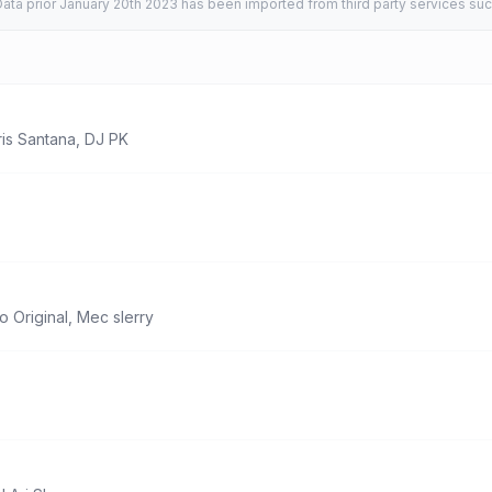
ata prior January 20th 2023 has been imported from third party services suc
is Santana
,
DJ PK
 Original
,
Mec slerry