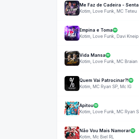
Me Faz de Cadeira - Senta
Kotim
,
Love Funk
,
MC Teteu
Empina e Toma
Kotim
,
Love Funk
,
Davi Kneip
Vida Mansa
Kotim
,
Love Funk
,
MC Braian
Quem Vai Patrocinar?!
Kotim
,
MC Ryan SP
,
Mc IG
Apitou
Kotim
,
Love Funk
,
MC Ryan 
Não Vou Mais Namorar
Kotim
,
Mc Biel RL