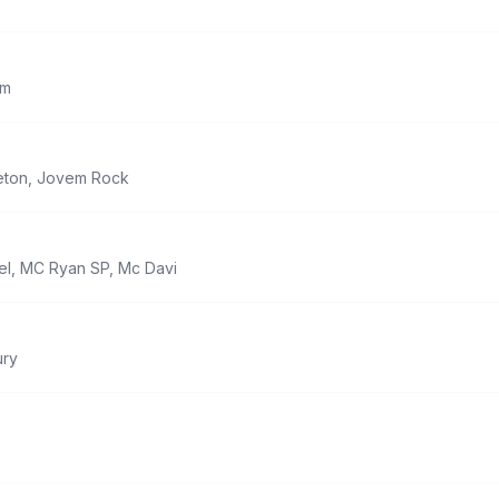
im
eton
,
Jovem Rock
el
,
MC Ryan SP
,
Mc Davi
ury