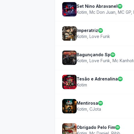
Set Nino Abravanel
Kotim
,
Mc Don Juan
,
MC GP
,
Imperatriz
Kotim
,
Love Funk
Bagunçando Sp
Kotim
,
Love Funk
,
Mc Kanhot
Tesão e Adrenalina
Kotim
Mentirosa
Kotim
,
CJota
Obrigado Pelo Fim
Kotim
,
Mc Daniel
,
Ribb