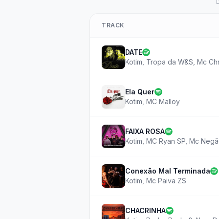
D
TRACK
DATE
Kotim
,
Tropa da W&S
,
Mc Chr
Ela Quer
Kotim
,
MC Malloy
FAIXA ROSA
Kotim
,
MC Ryan SP
,
Mc Negão
Conexão Mal Terminada
Kotim
,
Mc Paiva ZS
CHACRINHA