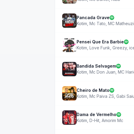
Pancada Grave
Kotim
,
Mc Tato
,
MC Matheuz
Pensei Que Era Barbie
Kotim
,
Love Funk
,
Greezy
,
ic
Bandida Selvagem
Kotim
,
Mc Don Juan
,
MC Hari
Cheiro de Mato
Kotim
,
Mc Paiva ZS
,
Gabi Sai
Dama de Vermelho
Kotim
,
D-Hit
,
Amorim Mc