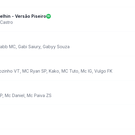
lhin - Versão Piseiro
 Castro
abb MC
,
Gabi Saiury
,
Gabyy Souza
ozinho VT
,
MC Ryan SP
,
Kako
,
MC Tuto
,
Mc IG
,
Vulgo FK
P
,
Mc Daniel
,
Mc Paiva ZS