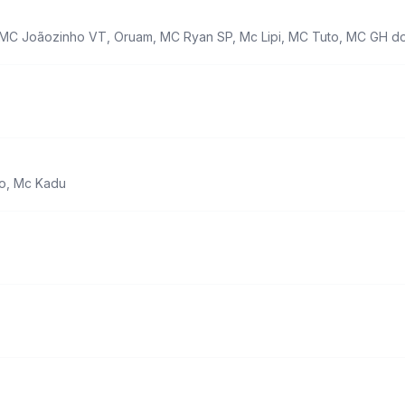
MC Joãozinho VT
,
Oruam
,
MC Ryan SP
,
Mc Lipi
,
MC Tuto
,
MC GH do
o
,
Mc Kadu