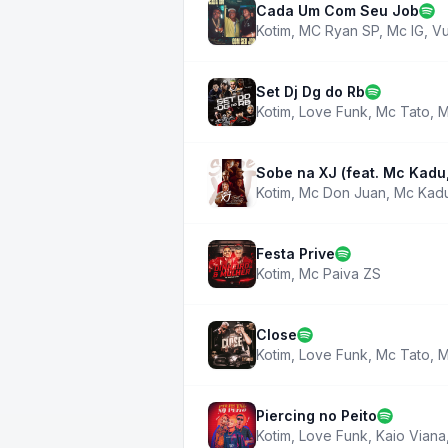
Cada Um Com Seu Job
Kotim
,
MC Ryan SP
,
Mc IG
,
Vu
Set Dj Dg do Rb
Kotim
,
Love Funk
,
Mc Tato
,
M
Sobe na XJ (feat. Mc Kad
Kotim
,
Mc Don Juan
,
Mc Kad
Festa Prive
Kotim
,
Mc Paiva ZS
Close
Kotim
,
Love Funk
,
Mc Tato
,
M
Piercing no Peito
Kotim
,
Love Funk
,
Kaio Viana