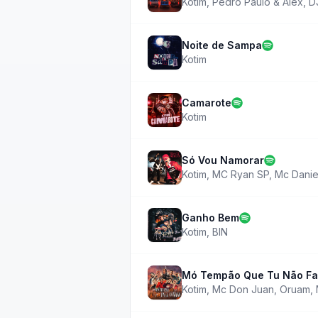
Kotim
,
Pedro Paulo & Alex
,
D
Noite de Sampa
Kotim
Camarote
Kotim
Só Vou Namorar
Kotim
,
MC Ryan SP
,
Mc Danie
Ganho Bem
Kotim
,
BIN
Mó Tempão Que Tu Não Fa
Kotim
,
Mc Don Juan
,
Oruam
,