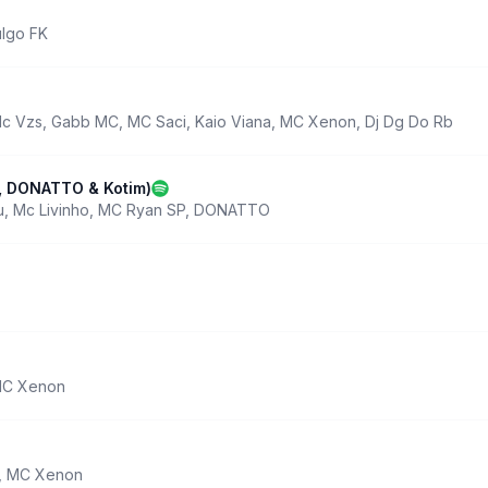
lgo FK
c Vzs
,
Gabb MC
,
MC Saci
,
Kaio Viana
,
MC Xenon
,
Dj Dg Do Rb
u, DONATTO & Kotim)
u
,
Mc Livinho
,
MC Ryan SP
,
DONATTO
C Xenon
,
MC Xenon