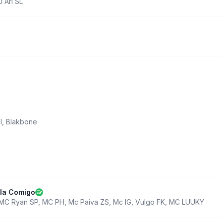
J Ari SL
l
,
Blakbone
la Comigo
MC Ryan SP
,
MC PH
,
Mc Paiva ZS
,
Mc IG
,
Vulgo FK
,
MC LUUKY