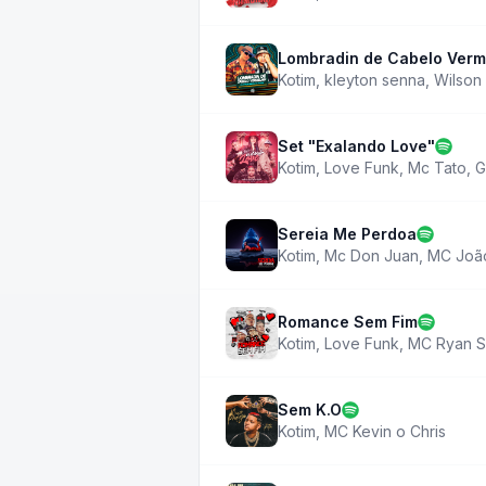
Lombradin de Cabelo Verme
Kotim
,
kleyton senna
,
Wilson
Set "Exalando Love"
Kotim
,
Love Funk
,
Mc Tato
,
G
Sereia Me Perdoa
Kotim
,
Mc Don Juan
,
MC Joã
Romance Sem Fim
Kotim
,
Love Funk
,
MC Ryan S
Sem K.O
Kotim
,
MC Kevin o Chris